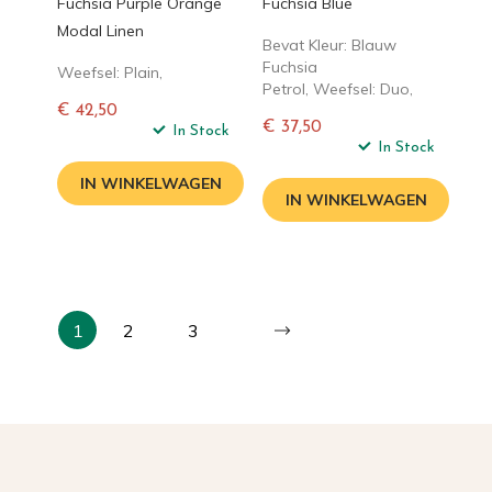
Fuchsia Purple Orange
Fuchsia Blue
Modal Linen
Bevat Kleur: Blauw
Fuchsia
Weefsel: Plain,
Petrol, Weefsel: Duo,
€ 42,50
€ 37,50
Normale
In Stock
Normale
In Stock
prijs
prijs
IN WINKELWAGEN
IN WINKELWAGEN
1
2
3