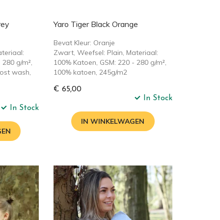
rey
Yaro Tiger Black Orange
Bevat Kleur: Oranje
teriaal:
Zwart, Weefsel: Plain, Materiaal:
 280 g/m²,
100% Katoen, GSM: 220 - 280 g/m²,
ost wash,
100% katoen, 245g/m2
€ 65,00
In Stock
In Stock
IN WINKELWAGEN
GEN