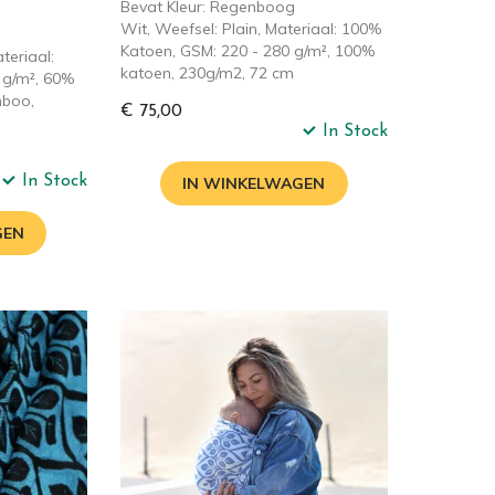
Bevat Kleur: Regenboog
Wit, Weefsel: Plain, Materiaal: 100%
Katoen, GSM: 220 - 280 g/m², 100%
teriaal:
katoen, 230g/m2, 72 cm
 g/m², 60%
mboo,
€ 75,00
In Stock
In Stock
IN WINKELWAGEN
GEN