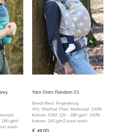
Grey
Yaro Stars Random 01
Bevat Kleur: Regenboog
Wit, Weefsel: Plain, Materiaal: 100%
teriaal:
Katoen, GSM: 220 - 280 g/m², 100%
 280 g/m²,
katoen, 245 g/m2 post wash
post wash
€ 49,00