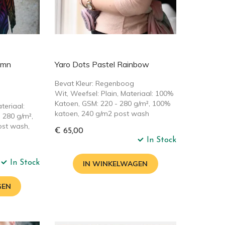
umn
Yaro Dots Pastel Rainbow
Bevat Kleur: Regenboog
Wit, Weefsel: Plain, Materiaal: 100%
Katoen, GSM: 220 - 280 g/m², 100%
teriaal:
katoen, 240 g/m2 post wash
 280 g/m²,
st wash,
€ 65,00
In Stock
In Stock
IN WINKELWAGEN
GEN