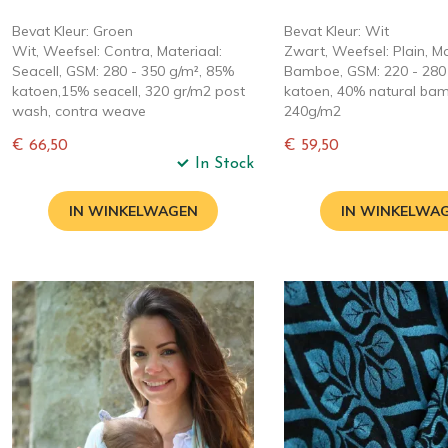
Bevat Kleur: Groen
Bevat Kleur: Wit
Wit, Weefsel: Contra, Materiaal:
Zwart, Weefsel: Plain, Ma
Seacell, GSM: 280 - 350 g/m², 85%
Bamboe, GSM: 220 - 280
katoen,15% seacell, 320 gr/m2 post
katoen, 40% natural ba
wash, contra weave
240g/m2
€ 66,50
€ 59,50
In Stock
Normale
Normale
prijs
prijs
IN WINKELWAGEN
IN WINKELWA