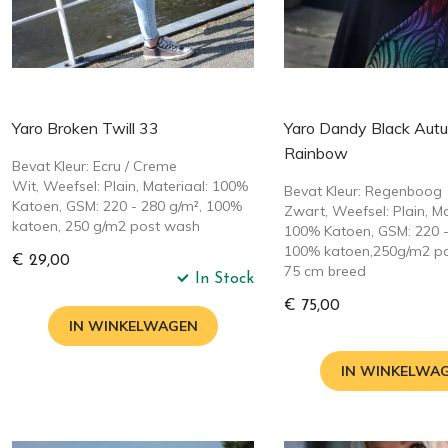
Yaro Broken Twill 33
Yaro Dandy Black Aut
Rainbow
Bevat Kleur: Ecru / Creme
Wit, Weefsel: Plain, Materiaal: 100%
Bevat Kleur: Regenboog
Katoen, GSM: 220 - 280 g/m², 100%
Zwart, Weefsel: Plain, Ma
katoen, 250 g/m2 post wash
100% Katoen, GSM: 220 -
100% katoen,250g/m2 po
€ 29,00
75 cm breed
In Stock
€ 75,00
IN WINKELWAGEN
IN WINKELWA