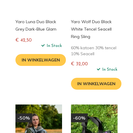
Yaro Luna Duo Black
Yaro Wolf Duo Black
Grey Dark-Blue Glam
White Tencel Seacell
Ring Sling
€ 42,50
Normale
In Stock
60% katoen 30% tencel
prijs
10% Seacell
IN WINKELWAGEN
€ 32,00
Normale
In Stock
prijs
IN WINKELWAGEN
-50%
-60%