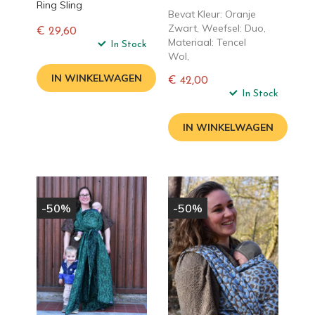
Ring Sling
Bevat Kleur: Oranje
Zwart, Weefsel: Duo,
€ 29,60
Materiaal: Tencel
Normale
In Stock
Wol,
prijs
IN WINKELWAGEN
€ 42,00
Normale
In Stock
prijs
IN WINKELWAGEN
-50%
-50%