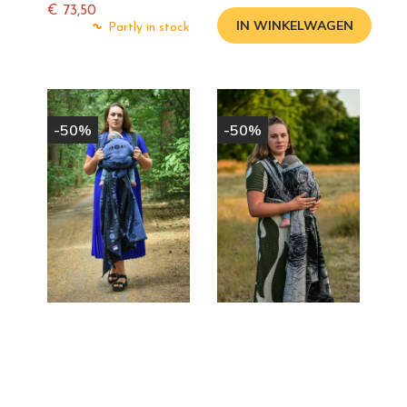
prijs
€ 73,50
IN WINKELWAGEN
Normale
Partly in stock
prijs
-50%
-50%