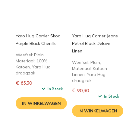
Yaro Hug Carrier Skog
Yaro Hug Carrier Jeans
Purple Black Chenille
Petrol Black Delave
Linen
Weefsel: Plain,
Materiaal: 100%
Weefsel: Plain,
Katoen, Yaro Hug
Materiaal: Katoen
draagzak
Linnen, Yaro Hug
draagzak
€ 83,30
Normale
In Stock
€ 90,30
prijs
Normale
In Stock
prijs
IN WINKELWAGEN
IN WINKELWAGEN