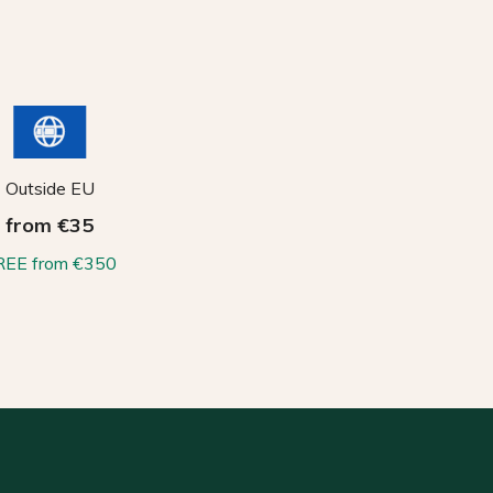
Outside EU
from €35
REE from €350