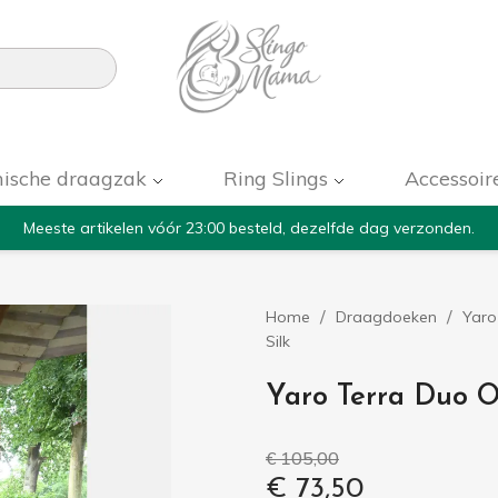

ische draagzak
Ring Slings
Accessoir
Meeste artikelen vóór 23:00 besteld, dezelfde dag verzonden.
Home
Draagdoeken
Yaro
Silk
Yaro Terra Duo O
€ 105,00
€ 73,50