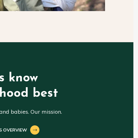
s know
hood best
nd babies. Our mission.
S OVERVIEW