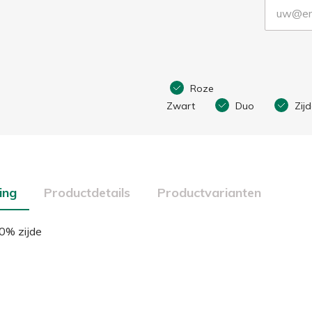
Roze
Zwart
Duo
Zij
ing
Productdetails
Productvarianten
0% zijde