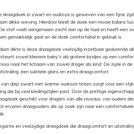
e draagdoek in zwart en oudroze is geweven van een fijne zij
um dikke weving. Hierdoor biedt de doek een mooie balans tus
De stof voelt aangenaam zacht aan op de huid en heeft een soe
n gemakkelijk gaat en de doek comfortabel in gebruik is.
ium dikte is deze draagdoek veelzijdig inzetbaar gedurende al
teunt zowel kleinere baby's als grotere kindjes op een comfor
mooi naar het lichaam van zowel drager als kind. De zijde in de
itstraling, een subtiele glans en extra draagcomfort.
van diep zwart met warme oudroze tinten zorgt voor een stijlv
aling die bij veel kledingstijlen past. Door de prettige eigenscha
raagdoek geschikt voor dragers van alle niveaus: van ouders die
ot ervaren draagouders die op zoek zijn naar een comfortabele
ik.
egante en veelzijdige draagdoek die draagcomfort en uitstralin