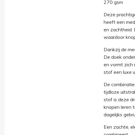
270 gsm
Deze prachtig
heeft een medi
en zachtheid. 
waardoor knope
Dankzij de med
De doek onders
en vormt zich 
stof een luxe u
De combinatie 
tijdloze uitstr
stof is deze d
knopen leren t
dagelijks gebru
Een zachte, el
combineert.