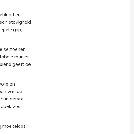
deblend en
sen stevigheid
pele grip,
le seizoenen.
tabele manier
 blend geeft de
olle en
ppen van de
 hun eerste
 doek voor
g moeiteloos