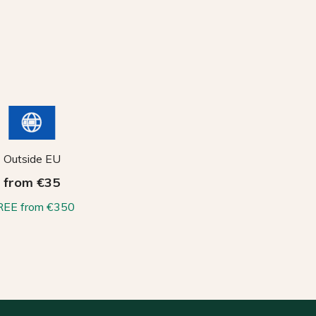
Outside EU
from €35
REE from €350