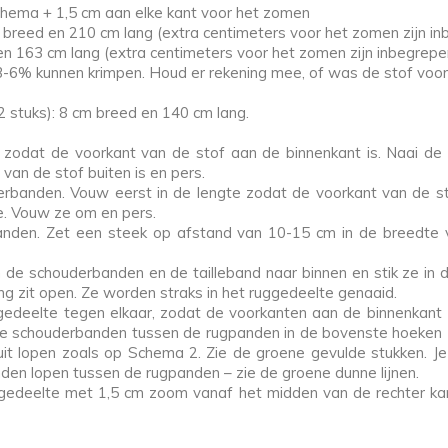
chema + 1,5 cm aan elke kant voor het zomen
breed en 210 cm lang (extra centimeters voor het zomen zijn in
 en 163 cm lang (extra centimeters voor het zomen zijn inbegrepe
; 3-6% kunnen krimpen. Houd er rekening mee, of was de stof voor
2 stuks): 8 cm breed en 140 cm lang.
, zodat de voorkant van de stof aan de binnenkant is. Naai de 
an de stof buiten is en pers.
rbanden. Vouw eerst in de lengte zodat de voorkant van de sto
e. Vouw ze om en pers.
banden. Zet een steek op afstand van 10-15 cm in de breedte
e schouderbanden en de tailleband naar binnen en stik ze in d
g zit open. Ze worden straks in het ruggedeelte genaaid.
gedeelte tegen elkaar, zodat de voorkanten aan de binnenkant z
s de schouderbanden tussen de rugpanden in de bovenste hoeken
it lopen zoals op Schema 2. Zie de groene gevulde stukken. Je
den lopen tussen de rugpanden – zie de groene dunne lijnen.
ggedeelte met 1,5 cm zoom vanaf het midden van de rechter ka