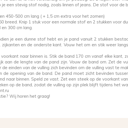
je een stevig stof nodig, zoals linnen of jeans. De stof voor de b
en 450-500 cm lang ( + 1,5 cm extra voor het zomen)
 breed. Knip 1 stuk voor een normale stof en 2 stukken voor du
d en 300 cm lang.
ien je een dunne stof hebt en je pand vanuit 2 stukken bestaa
2 zijkanten en de onderste kant. Vouw het om en stik weer langs
voorkant naar binnen is. Stik de band 170 cm vanaf elke kant, 
ijk aan de lengte van de pand zijn. Vouw de band om. Zet de vul
de einden van de vulling zich bevinden om de vulling vast te ma
n de opening van de band. De pand moet zicht bevinden tusse
d naar binnen. Speld ze vast. Zet een steek op de voorkant v
ken op de band, zodat de vulling op zijn plek blijft tijdens het w
nt.ru
tie? Wij horen het graag!