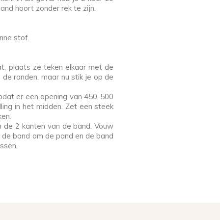
and hoort zonder rek te zijn.
nne stof.
t, plaats ze teken elkaar met de
 de randen, maar nu stik je op de
zodat er een opening van 450-500
ling in het midden. Zet een steek
ken.
n de 2 kanten van de band. Vouw
an de band om de pand en de band
assen.