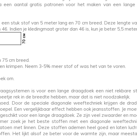
a een aantal gratis patronen voor het maken van een lange
een stuk stof van 5 meter lang en 70 cm breed. Deze lengte va
6. Indien je kledingmaat groter dan 46 is, kun je beter 5,5 mete
n 75 cm breed.
nnen krimpen. Neem 3-5% meer stof of was het van te voren.
oek om.
draagsystemen is voor een lange draagdoek een niet rekbare s
beetje rek in de breedte hebben, maar dat is niet noodzakelijk.
 goed. Door de speciale diagonale weeftechniek krijgen de d
 soepel. Een vergelijkbaar effect hebben ook jeansstoffen. Je m
o geschikt voor een lange draagdoek. Ze zijn veel zwaarder en moe
er zoek je het beste stoffen met een diagonale weeftechnie
 katoen met linnen. Deze stoffen ademen heel goed en laten lucht
en. Het lijkt alsof ze beter voor de warmte zijn, maar meestal