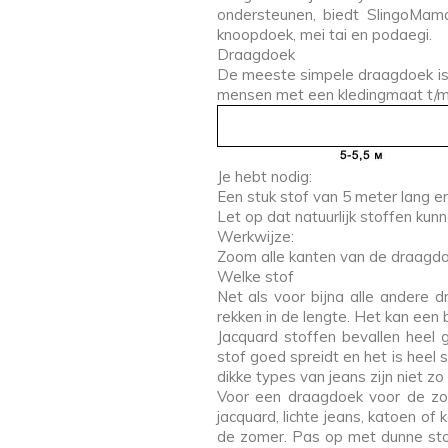
ondersteunen, biedt SlingoMam
knoopdoek, mei tai en podaegi.
Draagdoek
De meeste simpele draagdoek is 
mensen met een kledingmaat t/m 4
Je hebt nodig:
Een stuk stof van 5 meter lang e
Let op dat natuurlijk stoffen ku
Werkwijze:
Zoom alle kanten van de draagd
Welke stof
Net als voor bijna alle andere 
rekken in de lengte. Het kan een 
Jacquard stoffen bevallen heel
stof goed spreidt en het is heel
dikke types van jeans zijn niet z
Voor een draagdoek voor de zom
jacquard, lichte jeans, katoen of
de zomer. Pas op met dunne stoff