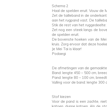
Schema 2
Haal de spelden eruit. Vouw de Me
Zet de tailleband in de onderkan
aan het rugpand vast. De tailleb
Stik de rest van het ruggedeelte:
Zet nog een steek langs de boven
de spelden eruit.
De bovenste hoeken van de Mei T
kruis. Zorg ervoor dat deze hoeke
Je Mei Tai is klaar!
Podaegi
De afmetingen van de gemaakte
Band: lengte 450 – 500 cm, bree
Pand: lengte 80 – 100 cm, breed
Vulling voor de band: lengte 300
Stof kiezen
Voor de pand is een zachte, niet
katoen, dunne katoen. Als de stof