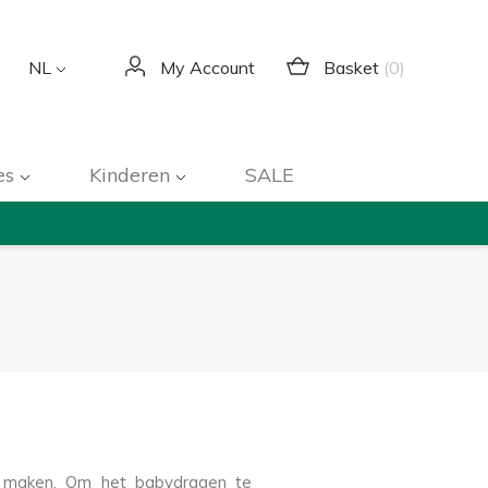
Basket
(0)
NL
My Account
es
Kinderen
SALE
e maken. Om het babydragen te