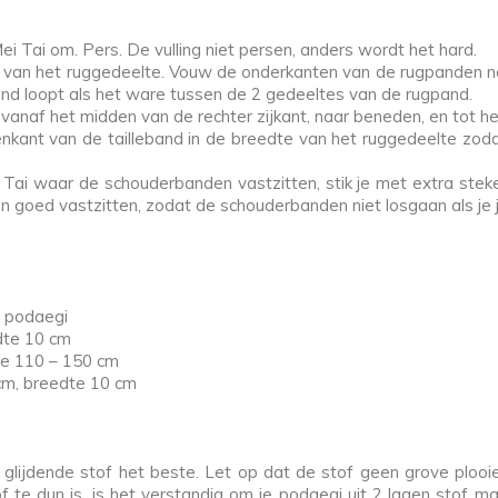
i Tai om. Pers. De vulling niet persen, anders wordt het hard.
t van het ruggedeelte. Vouw de onderkanten van de rugpanden na
and loopt als het ware tussen de 2 gedeeltes van de rugpand.
 vanaf het midden van de rechter zijkant, naar beneden, en tot het
kant van de tailleband in de breedte van het ruggedeelte zodat h
ai waar de schouderbanden vastzitten, stik je met extra steke
n goed vastzitten, zodat de schouderbanden niet losgaan als je j
 podaegi
dte 10 cm
te 110 – 150 cm
 cm, breedte 10 cm
 glijdende stof het beste. Let op dat de stof geen grove ploo
 te dun is, is het verstandig om je podaegi uit 2 lagen stof ma