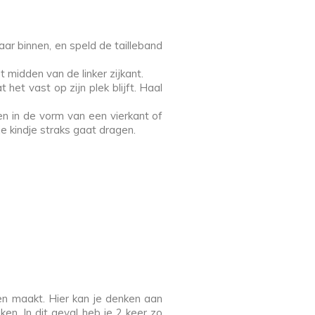
ar binnen, en speld de tailleband
 midden van de linker zijkant.
et vast op zijn plek blijft. Haal
n in de vorm van een vierkant of
e kindje straks gaat dragen.
ien maakt. Hier kan je denken aan
ken. In dit geval heb je 2 keer zo