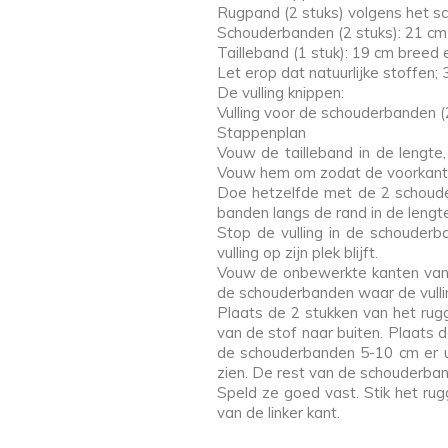
Rugpand (2 stuks) volgens het s
Schouderbanden (2 stuks): 21 cm 
Tailleband (1 stuk): 19 cm breed
Let erop dat natuurlijke stoffen
De vulling knippen:
Vulling voor de schouderbanden (
Stappenplan
Vouw de tailleband in de lengte
Vouw hem om zodat de voorkant v
Doe hetzelfde met de 2 schoude
banden langs de rand in de lengt
Stop de vulling in de schouder
vulling op zijn plek blijft.
Vouw de onbewerkte kanten van d
de schouderbanden waar de vullin
Plaats de 2 stukken van het rug
van de stof naar buiten. Plaat
de schouderbanden 5-10 cm er u
zien. De rest van de schouderban
Speld ze goed vast. Stik het ru
van de linker kant.