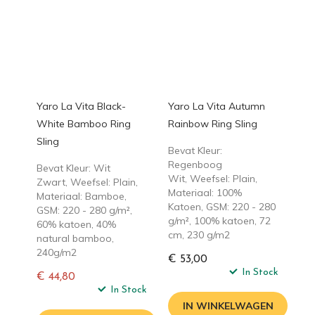
Yaro La Vita Black-
Yaro La Vita Autumn
White Bamboo Ring
Rainbow Ring Sling
Sling
Bevat Kleur:
Regenboog
Bevat Kleur: Wit
Wit, Weefsel: Plain,
Zwart, Weefsel: Plain,
Materiaal: 100%
Materiaal: Bamboe,
Katoen, GSM: 220 - 280
GSM: 220 - 280 g/m²,
g/m², 100% katoen, 72
60% katoen, 40%
cm, 230 g/m2
natural bamboo,
240g/m2
€ 53,00
In Stock
€ 44,80
Normale
In Stock
prijs
IN WINKELWAGEN