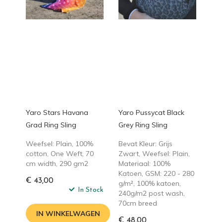
Yaro Stars Havana
Yaro Pussycat Black
Grad Ring Sling
Grey Ring Sling
Weefsel: Plain, 100%
Bevat Kleur: Grijs
cotton, One Weft, 70
Zwart, Weefsel: Plain,
cm width, 290 gm2
Materiaal: 100%
Katoen, GSM: 220 - 280
€ 43,00
g/m², 100% katoen,
In Stock
240g/m2 post wash,
70cm breed
IN WINKELWAGEN
€ 48,00