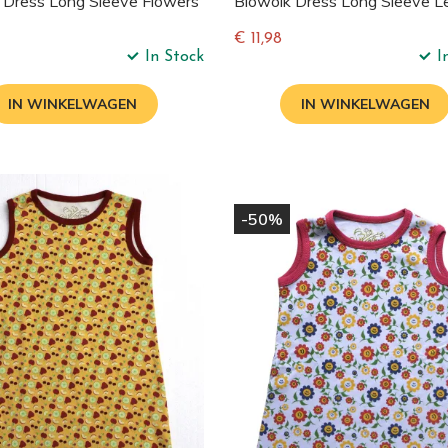
 Dress Long Sleeve Flowers
Biowolk Dress Long Sleeve Le
€ 11,98
In Stock
I
e
Normale
prijs
IN WINKELWAGEN
IN WINKELWAGEN
-50%