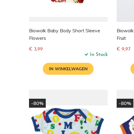
Biowolk Baby Body Short Sleeve
Biowolk
Flowers
Fruit
€ 3,99
€ 9,97
In Stock
Normale
Normal
prijs
prijs
IN WINKELWAGEN
-80%
-80%