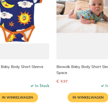
 Baby Body Short Sleeve
Biowolk Baby Body Short Sl
Space
€ 9,97
In Stock
I
e
Normale
prijs
IN WINKELWAGEN
IN WINKELWAGEN