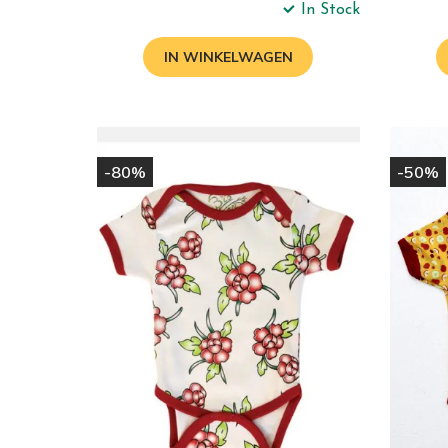
In Stock
Normale
Normal
prijs
prijs
IN WINKELWAGEN
-80%
-50%