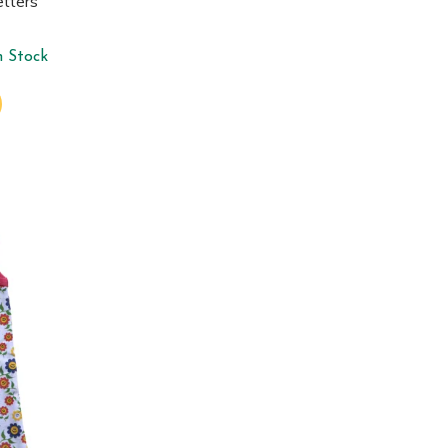
tters
n Stock