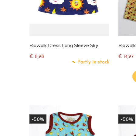
Biowolk Dress Long Sleeve Sky
Biowolk
€ 11,98
€ 14,97
Partly in stock
Normale
Normal
prijs
prijs
-50%
-50%