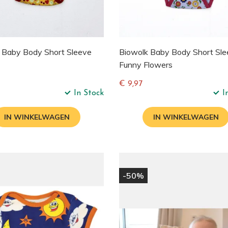
 Baby Body Short Sleeve
Biowolk Baby Body Short Sl
Funny Flowers
€ 9,97
In Stock
I
e
Normale
prijs
IN WINKELWAGEN
IN WINKELWAGEN
-50%