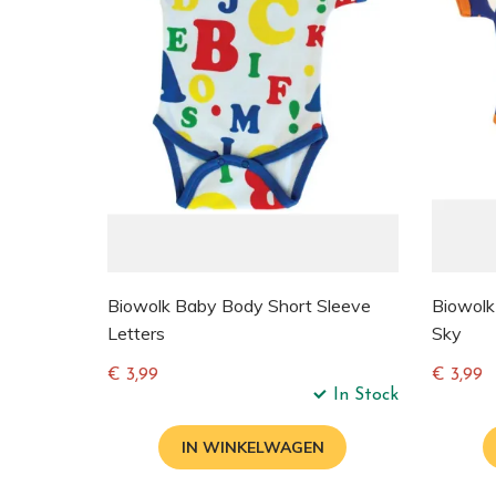
Biowolk Baby Body Short Sleeve
Biowolk
Letters
Sky
€ 3,99
€ 3,99
In Stock
Normale
Normal
prijs
prijs
IN WINKELWAGEN