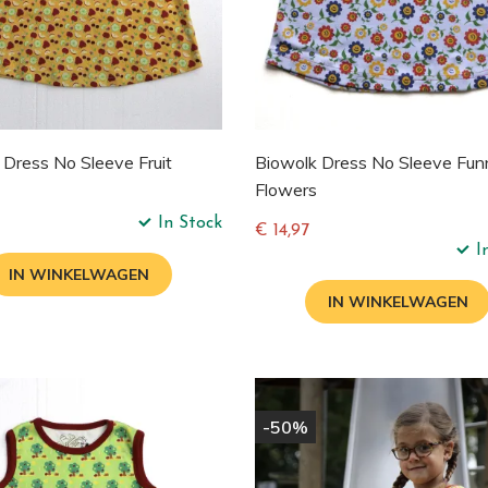
 Dress No Sleeve Fruit
Biowolk Dress No Sleeve Fun
Flowers
In Stock
e
€ 14,97
I
Normale
IN WINKELWAGEN
prijs
IN WINKELWAGEN
-50%