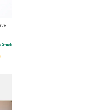
eeve
n Stock