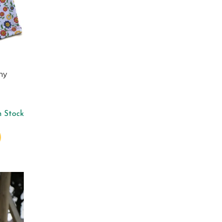
ny
n Stock