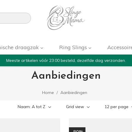

ische draagzak
Ring Slings
Accessoir
Meeste artikelen vóór 23:00 besteld, dezelfde dag verzonden.
Aanbiedingen
Home
Aanbiedingen
Naam: A tot Z
Grid view
12 per page
-80%