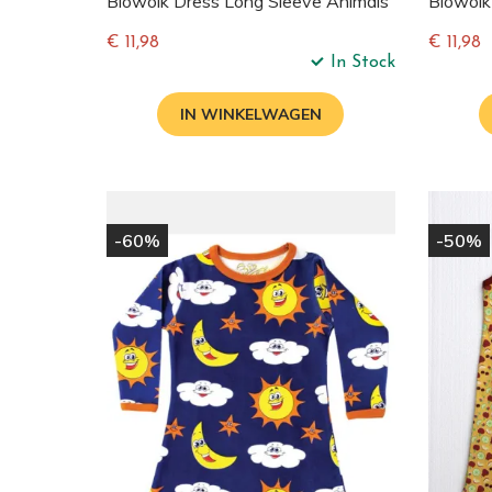
Biowolk Dress Long Sleeve Animals
Biowolk
€ 11,98
€ 11,98
In Stock
Normale
Normal
prijs
prijs
IN WINKELWAGEN
-60%
-50%