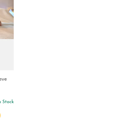
eeve
n Stock