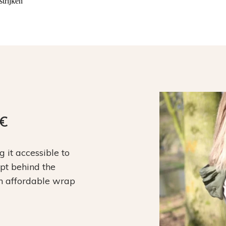
strijken
9€
it accessible to
ept behind the
an affordable wrap