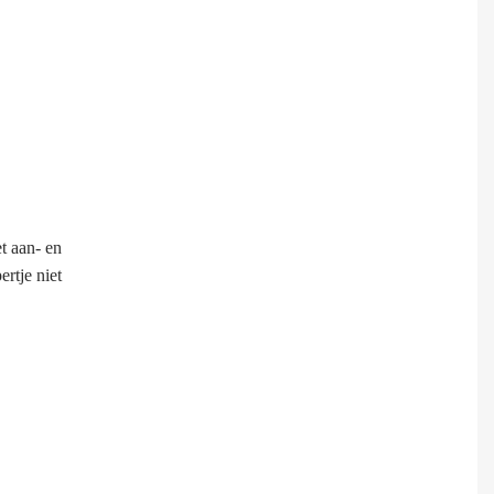
t aan- en
rtje niet