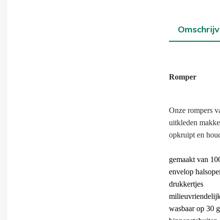
Omschrijv
Romper
Onze rompers va
uitkleden makke
opkruipt en hou
gemaakt van 100
envelop halsope
drukkertjes
milieuvriendelij
wasbaar op 30 g