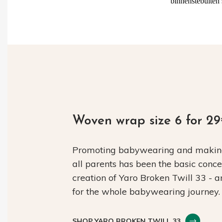
binnenstebuiten 
Woven wrap size 6 for 2
Promoting babywearing and making 
all parents has been the basic conc
creation of Yaro Broken Twill 33 - 
for the whole babywearing journey.
SHOP YARO BROKEN TWILL 33