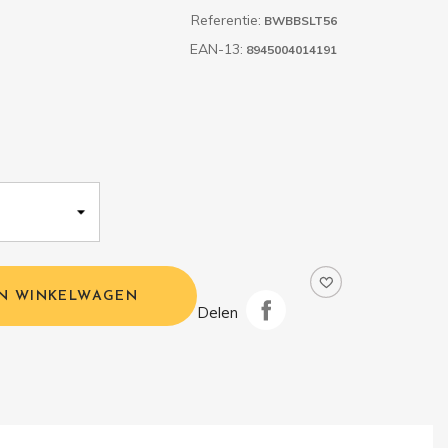
Referentie:
BWBBSLT56
EAN-13:
8945004014191
IN WINKELWAGEN
Delen