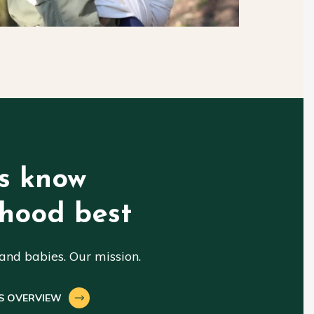
s know
hood best
nd babies. Our mission.
S OVERVIEW