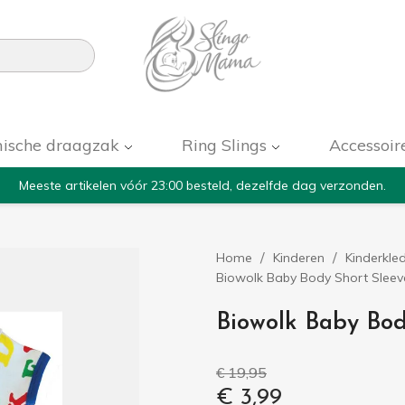

ische draagzak
Ring Slings
Accessoir
Meeste artikelen vóór 23:00 besteld, dezelfde dag verzonden.
Home
Kinderen
Kinderkle
Biowolk Baby Body Short Sleeve
Biowolk Baby Bod
€ 19,95
€ 3,99