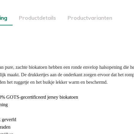
ing
Productdetails
Productvarianten
n pure, zachte biokatoen hebben een ronde envelop halsopening die he
lijk maakt.
De drukkertjes aan de onderkant zorgen ervoor dat het rompe
den het ruggetje en het buikje lekker warm en beschermd.
% GOTS-gecertificeerd jersey biokatoen
ning
k geverfd
raden