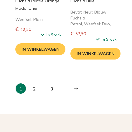
Fuchsia Purple Orange
Fuchsia Blue
Modal Linen
Bevat Kleur: Blauw
Fuchsia
Weefsel: Plain,
Petrol, Weefsel: Duo,
€ 42,50
€ 37,50
Normale
In Stock
Normale
In Stock
prijs
prijs
IN WINKELWAGEN
IN WINKELWAGEN
1
2
3