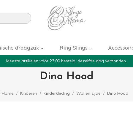

ische draagzak
Ring Slings
Accessoir
Meeste artikelen vóór 23:00 besteld, dezelfde dag verzonden.
Dino Hood
Home
Kinderen
Kinderkleding
Wol en zijde
Dino Hood