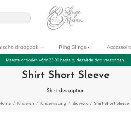

ische draagzak
Ring Slings
Accessoir
Meeste artikelen vóór 23:00 besteld, dezelfde dag verzonden.
Shirt Short Sleeve
Shirt description
Home
Kinderen
Kinderkleding
Biowolk
Shirt Short Sleeve