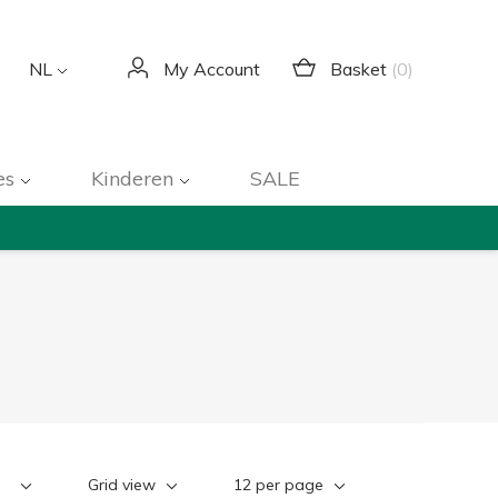
Basket
(0)
NL
My Account
es
Kinderen
SALE
Grid view
12 per page