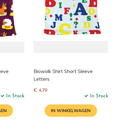
eeve
Biowolk Shirt Short Sleeve
Letters
€ 4,79
In Stock
In Stock
Normale
prijs
GEN
IN WINKELWAGEN