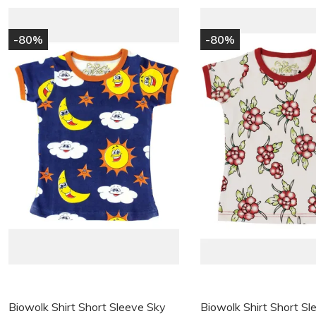
-80%
-80%
Biowolk Shirt Short Sleeve Sky
Biowolk Shirt Short Sl