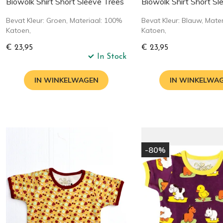
Biowolk Shirt Short Sleeve Trees
Biowolk Shirt Short S
Bevat Kleur: Groen, Materiaal: 100%
Bevat Kleur: Blauw, Mate
Katoen,
Katoen,
€ 23,95
€ 23,95
In Stock
IN WINKELWAGEN
IN WINKELWA
-80%