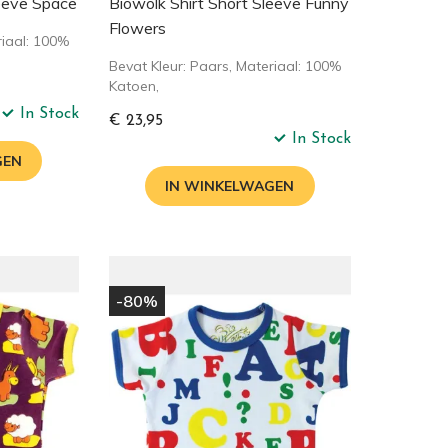
leeve Space
Biowolk Shirt Short Sleeve Funny
Flowers
riaal: 100%
Bevat Kleur: Paars, Materiaal: 100%
Katoen,
In Stock
€ 23,95
In Stock
GEN
IN WINKELWAGEN
-80%