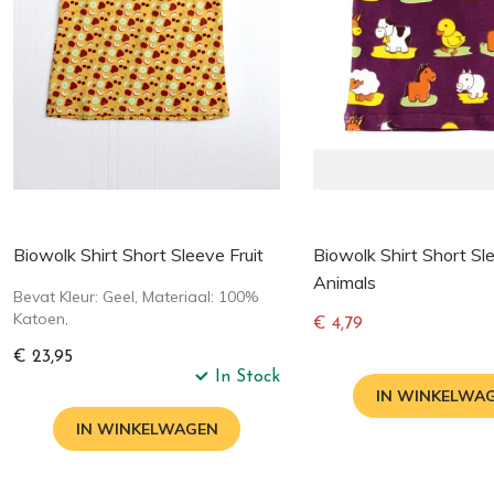
Biowolk Shirt Short Sleeve Fruit
Biowolk Shirt Short Sl
Animals
Bevat Kleur: Geel, Materiaal: 100%
Katoen,
€ 4,79
Normale
€ 23,95
prijs
In Stock
IN WINKELWA
IN WINKELWAGEN