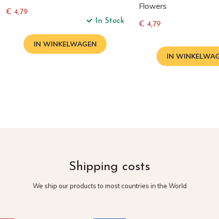
Flowers
€ 4,79
In Stock
Normale
€ 4,79
prijs
Normale
IN WINKELWAGEN
prijs
IN WINKELWA
Shipping costs
We ship our products to most countries in the World