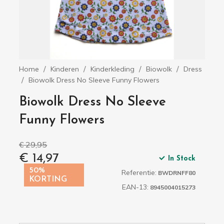
Home
Kinderen
Kinderkleding
Biowolk
Dress
Biowolk Dress No Sleeve Funny Flowers
Biowolk Dress No Sleeve
Funny Flowers
€ 29,95
€ 14,97
In Stock
50%
Referentie:
BWDRNFF80
KORTING
EAN-13:
8945004015273