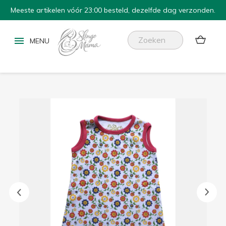
Meeste artikelen vóór 23:00 besteld, dezelfde dag verzonden.

