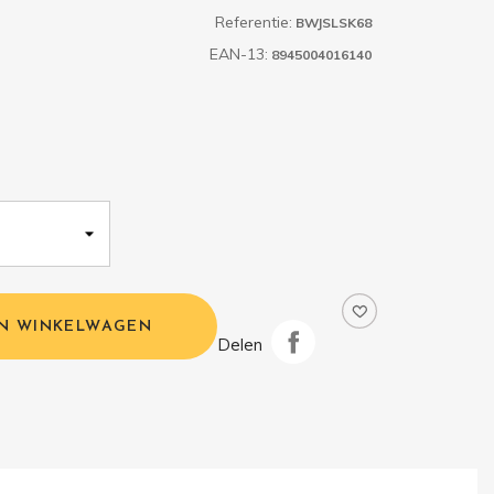
Referentie:
BWJSLSK68
EAN-13:
8945004016140
IN WINKELWAGEN
Delen