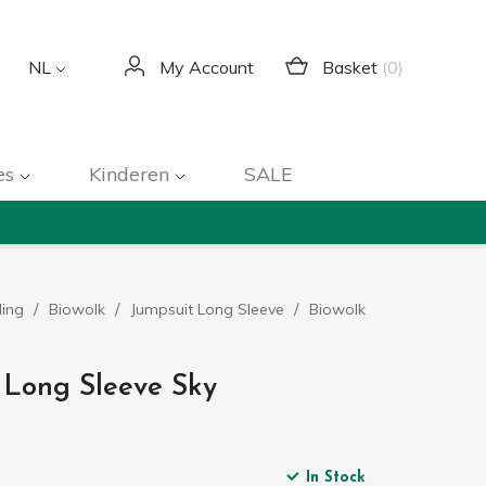
Basket
(0)
NL
My Account
es
Kinderen
SALE
ding
Biowolk
Jumpsuit Long Sleeve
Biowolk
 Long Sleeve Sky
In Stock