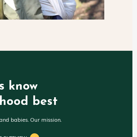
s know
hood best
nd babies. Our mission.