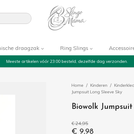

ische draagzak
Ring Slings
Accessoir
Meeste artikelen vóór 23:00 besteld, dezelfde dag verzonden.
Home
Kinderen
Kinderkle
Jumpsuit Long Sleeve Sky
Biowolk Jumpsuit
€ 24,95
€ 9,98