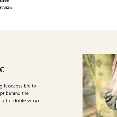
raden
strijken
9€
it accessible to
ept behind the
an affordable wrap