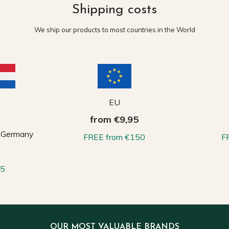
Shipping costs
We ship our products to most countries in the World
EU
from €9,95
, Germany
FREE from €150
F
65
OUR MOST VALUABLE BRANDS