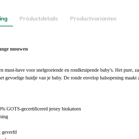
ing
Productdetails
Productvarianten
lange mouwen
en must-have voor snelgroeiende en rondkruipende baby's. Het pure, z
 het gevoelige huidje van je baby. De ronde envelop halsopening maakt 
% GOTS-gecertificeerd jersey biokatoen
ning
k geverfd