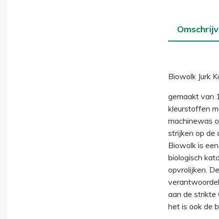
Omschrijv
Biowolk Jurk 
gemaakt van 1
kleurstoffen m
machinewas o
strijken op de
Biowolk is ee
biologisch kato
opvrolijken. D
verantwoordeli
aan de strikte
het is ook de 