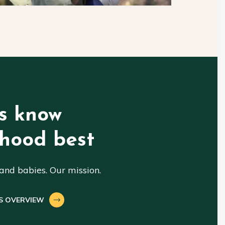
s know
hood best
nd babies. Our mission.
S OVERVIEW