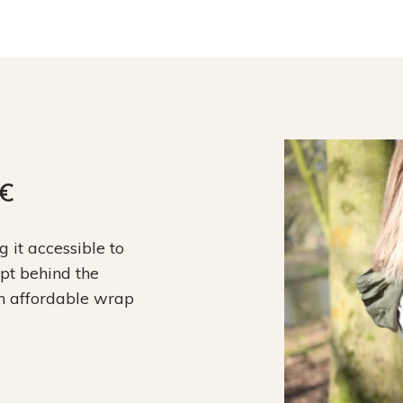
9€
it accessible to
ept behind the
an affordable wrap