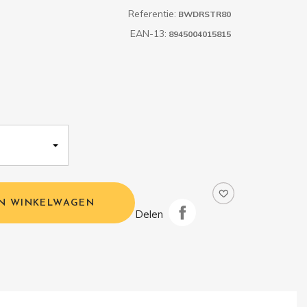
Referentie:
BWDRSTR80
EAN-13:
8945004015815
IN WINKELWAGEN
Delen