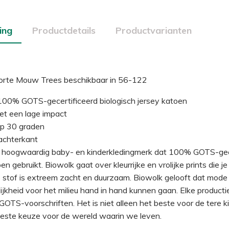
ing
Productdetails
Productvarianten
Korte Mouw Trees beschikbaar in 56-122
00% GOTS-gecertificeerd biologisch jersey katoen
et een lage impact
p 30 graden
 achterkant
n hoogwaardig baby- en kinderkledingmerk dat 100% GOTS-gec
en gebruikt. Biowolk gaat over kleurrijke en vrolijke prints die je
e stof is extreem zacht en duurzaam. Biowolk gelooft dat mode
jkheid voor het milieu hand in hand kunnen gaan. Elke producti
 GOTS-voorschriften. Het is niet alleen het beste voor de tere k
beste keuze voor de wereld waarin we leven.