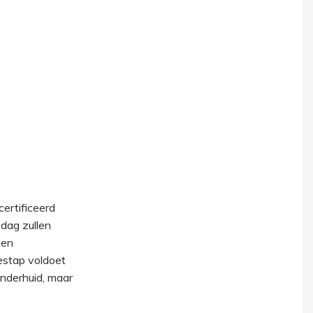
ertificeerd
 dag zullen
 en
estap voldoet
inderhuid, maar