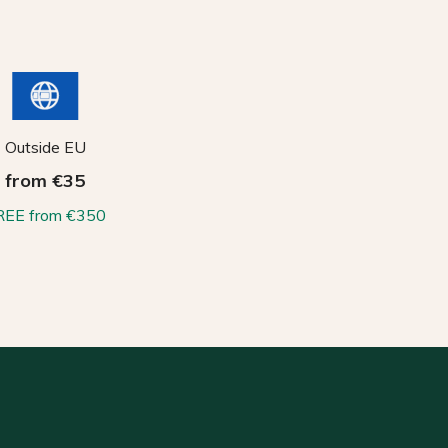
Outside EU
from €35
REE from €350