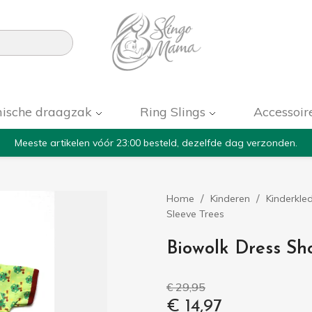

ische draagzak
Ring Slings
Accessoir
Meeste artikelen vóór 23:00 besteld, dezelfde dag verzonden.
Home
Kinderen
Kinderkle
Sleeve Trees
Biowolk Dress Sho
€ 29,95
€ 14,97