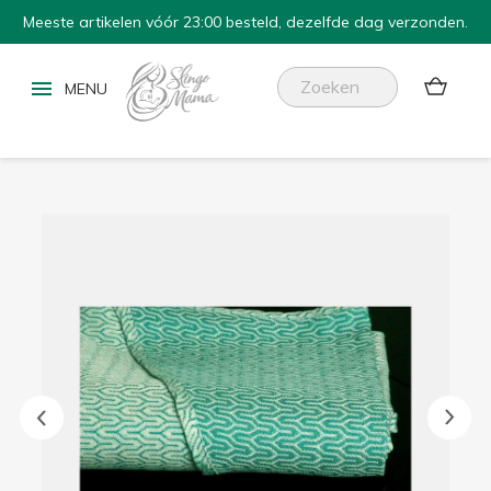
Meeste artikelen vóór 23:00 besteld, dezelfde dag verzonden.

