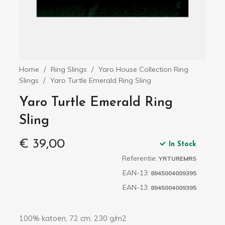
Home
Ring Slings
Yaro House Collection Ring
Slings
Yaro Turtle Emerald Ring Sling
Yaro Turtle Emerald Ring
Sling
€ 39,00
In Stock
Referentie:
YRTUREMRS
EAN-13:
8945004009395
EAN-13:
8945004009395
100% katoen, 72 cm, 230 g/m2