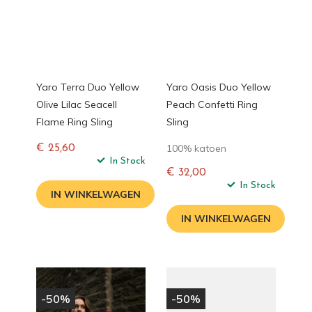
Yaro Terra Duo Yellow
Yaro Oasis Duo Yellow
Olive Lilac Seacell
Peach Confetti Ring
Flame Ring Sling
Sling
100% katoen
€ 25,60
Normale
In Stock
€ 32,00
prijs
Normale
In Stock
IN WINKELWAGEN
prijs
IN WINKELWAGEN
-50%
-50%