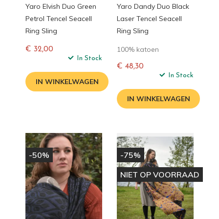
Yaro Elvish Duo Green
Yaro Dandy Duo Black
Petrol Tencel Seacell
Laser Tencel Seacell
Ring Sling
Ring Sling
100% katoen
€ 32,00
Normale
In Stock
€ 48,30
prijs
Normale
In Stock
IN WINKELWAGEN
prijs
IN WINKELWAGEN
-50%
-75%
NIET OP VOORRAAD