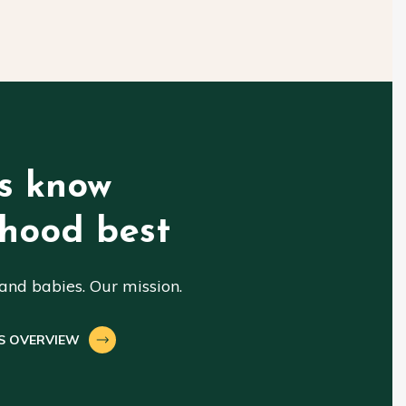
s know
hood best
nd babies. Our mission.
S OVERVIEW