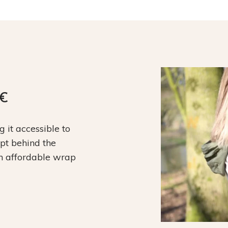
9€
it accessible to
ept behind the
an affordable wrap