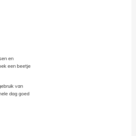
ssen en
doek een beetje
gebruik van
 hele dag goed