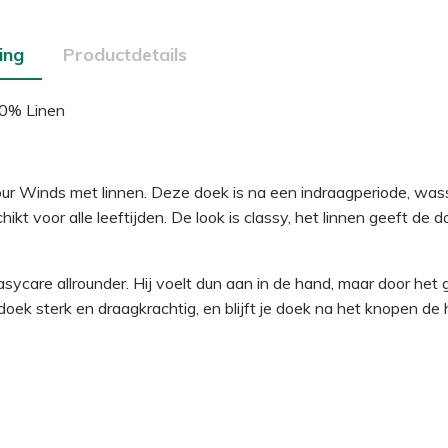
ing
Productdetails
0% Linen
our Winds met linnen. Deze doek is na een indraagperiode, wa
ikt voor alle leeftijden. De look is classy, het linnen geeft de 
sycare allrounder. Hij voelt dun aan in de hand, maar door het 
 doek sterk en draagkrachtig, en blijft je doek na het knopen de