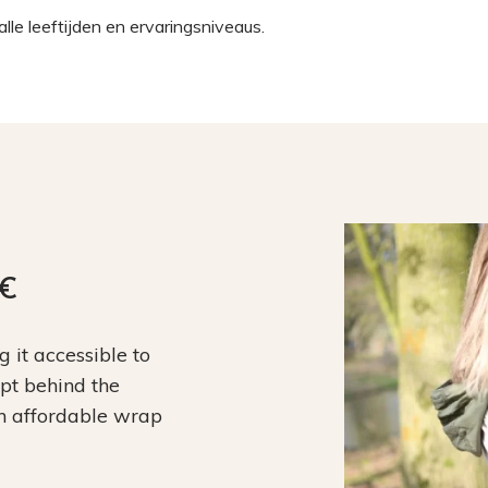
lle leeftijden en ervaringsniveaus.
9€
it accessible to
ept behind the
an affordable wrap