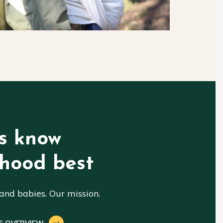
s know
hood best
nd babies. Our mission.
S OVERVIEW