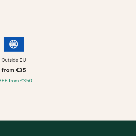
Outside EU
from €35
REE from €350