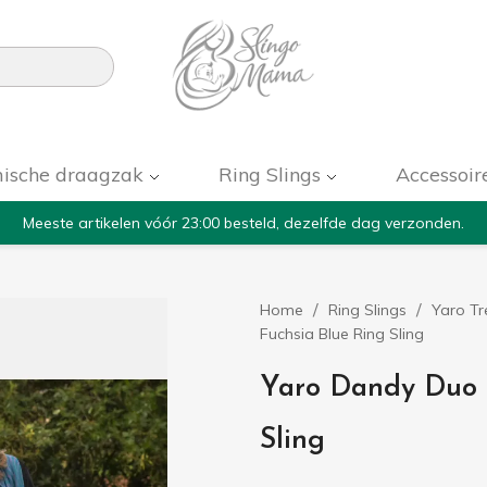

ische draagzak
Ring Slings
Accessoir
Meeste artikelen vóór 23:00 besteld, dezelfde dag verzonden.
Home
Ring Slings
Yaro Tr
Fuchsia Blue Ring Sling
Yaro Dandy Duo P
Sling