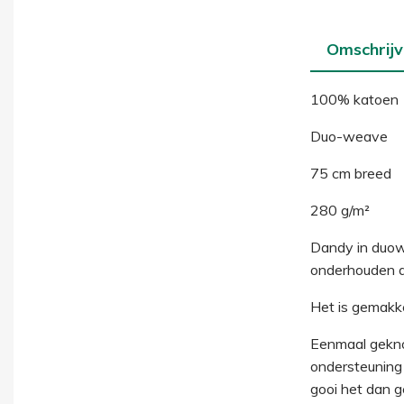
Omschrijv
100% katoen
Duo-weave
75 cm breed
280 g/m²
Dandy in duow
onderhouden d
Het is gemakke
Eenmaal geknoop
ondersteuning 
gooi het dan 