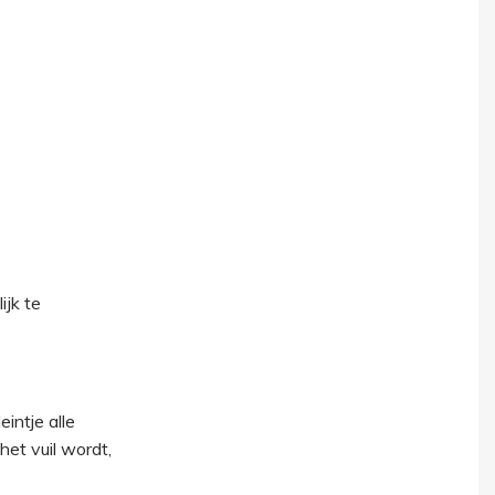
jk te
intje alle
het vuil wordt,