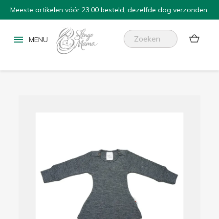
Meeste artikelen vóór 23:00 besteld, dezelfde dag verzonden.

