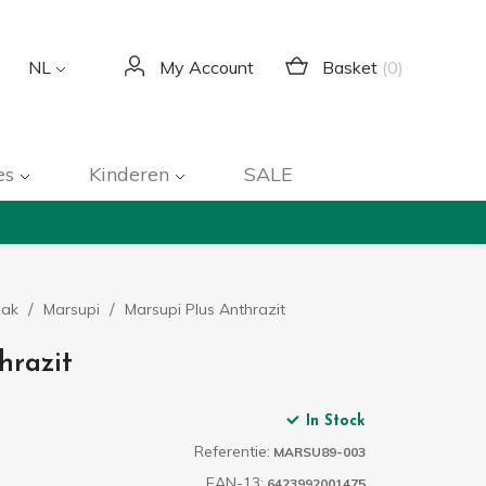
Basket
(0)
NL
My Account
es
Kinderen
SALE
zak
Marsupi
Marsupi Plus Anthrazit
hrazit
In Stock
Referentie:
MARSU89-003
EAN-13:
6423992001475