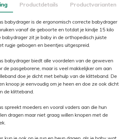
ing
Productdetails
Productvarianten
us babydrager is de ergonomisch correcte babydrager
bruiken vanaf de geboorte en totdat je kindje 15 kilo
 babydrager zit je baby in de orthopedisch juiste
t rugje gebogen en beentjes uitgespreid.
us babydrager biedt alle voordelen van de geweven
r de pasgeborene, maar is veel makkelijker om aan
illeband doe je dicht met behulp van de klitteband. De
n knoop je eenvoudig om je heen en doe ze ook dicht
n de klitteband.
us spreekt moeders en vooral vaders aan die hun
len dragen maar niet graag willen knopen met de
ek.
s kun je ook op je rug en heup dagen, als je baby wat