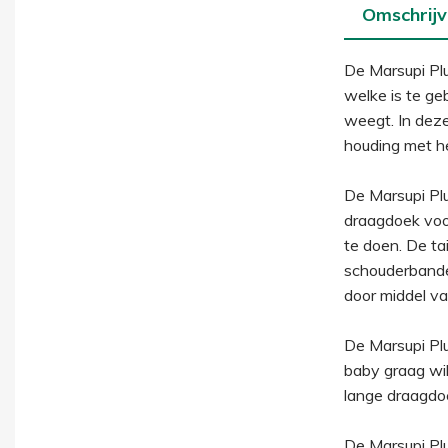
Omschrijv
De Marsupi Pl
welke is te ge
weegt. In deze
houding met he
De Marsupi Pl
draagdoek voo
te doen. De ta
schouderbande
door middel va
De Marsupi Pl
baby graag wil
lange draagdo
De Marsupi Plu