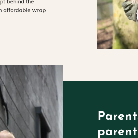
ept behind the
an affordable wrap
Parent
parent