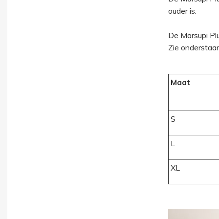
ouder is.
De Marsupi Plu
Zie onderstaan
Maat
S
L
XL