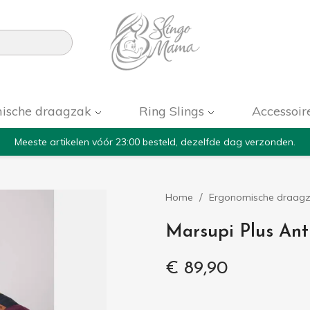

ische draagzak
Ring Slings
Accessoir
Meeste artikelen vóór 23:00 besteld, dezelfde dag verzonden.
Home
Ergonomische draag
Marsupi Plus Ant
€ 89,90