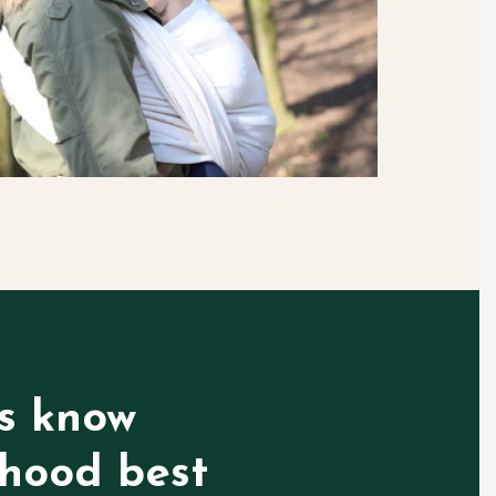
s know
hood best