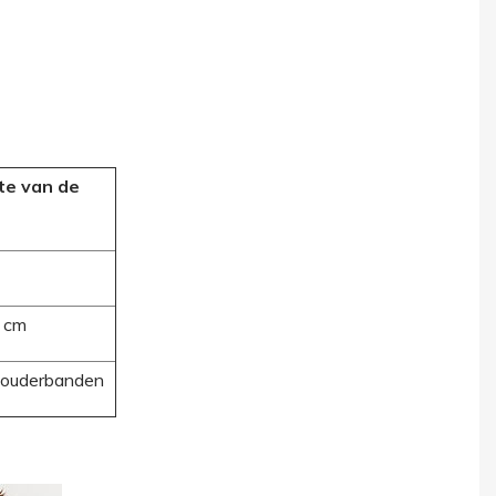
te van de
 cm
houderbanden