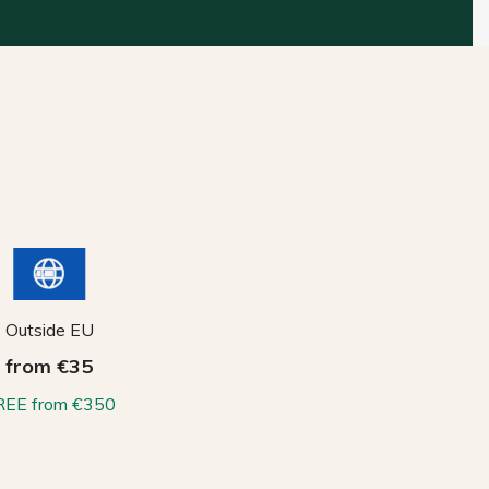
Outside EU
from €35
REE from €350