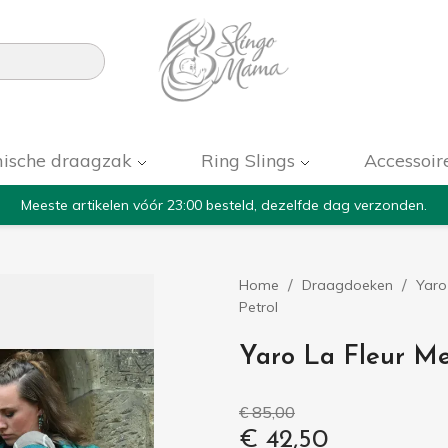

ische draagzak
Ring Slings
Accessoir
Meeste artikelen vóór 23:00 besteld, dezelfde dag verzonden.
Home
Draagdoeken
Yaro
Petrol
Yaro La Fleur Me
€ 85,00
€ 42,50