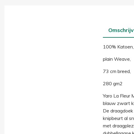
Omschrijv
100% Katoen
plain Weave,
73 cm breed,
280 gm2
Yaro La Fleur 
blauw zwart kl
De draagdoek h
knipbeurt al s
met draagplezi
dubbellaagse k