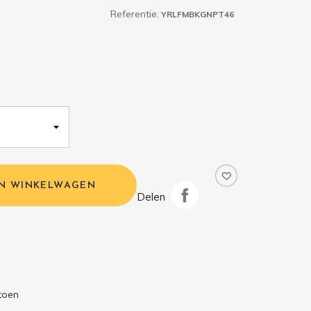
Referentie:
YRLFMBKGNPT46
IN WINKELWAGEN
Delen
toen