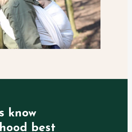
s know
hood best