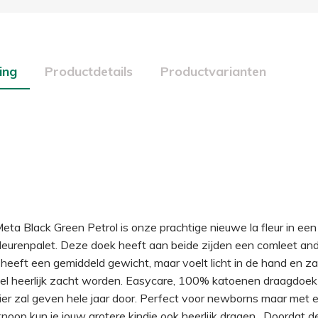
ing
Productdetails
Productvarianten
,
Meta Black Green Petrol is onze prachtige nieuwe la fleur in een
eurenpalet. Deze doek heeft aan beide zijden een comleet ander
eeft een gemiddeld gewicht, maar voelt licht in de hand en za
nel heerlijk zacht worden. Easycare, 100% katoenen draagdoek d
er zal geven hele jaar door. Perfect voor newborns maar met 
noop kun je jouw grotere kindje ook heerlijk dragen . Doordat 