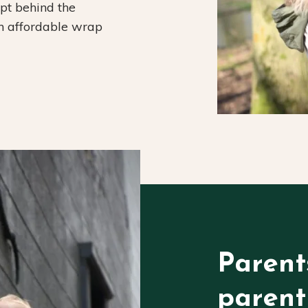
ept behind the
an affordable wrap
Parent
parent