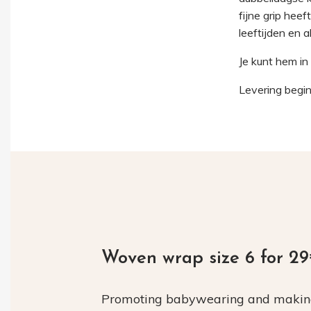
fijne grip heef
leeftijden en a
Je kunt hem i
Levering begi
Woven wrap size 6 for 2
Promoting babywearing and making 