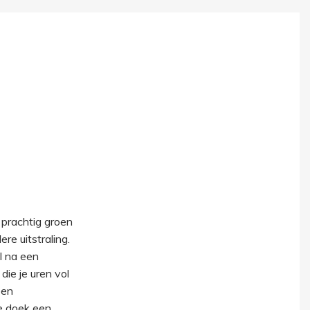
 prachtig groen
e uitstraling.
l na een
ie je uren vol
een
de doek een