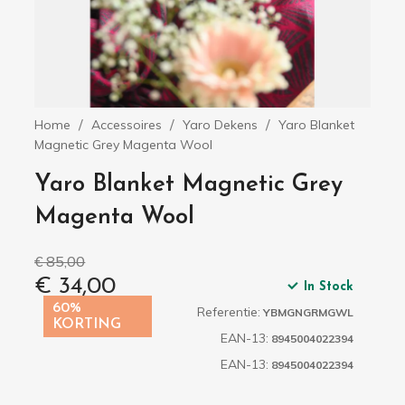
Home
Accessoires
Yaro Dekens
Yaro Blanket
Magnetic Grey Magenta Wool
Yaro Blanket Magnetic Grey
Magenta Wool
€ 85,00
€ 34,00
In Stock
60%
Referentie:
YBMGNGRMGWL
KORTING
EAN-13:
8945004022394
EAN-13:
8945004022394