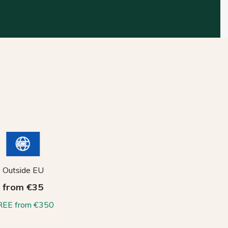
Outside EU
from €35
REE from €350