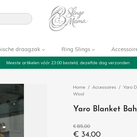

ische draagzak
Ring Slings
Accessoir
Meeste artikelen vóór 23:00 besteld, dezelfde dag verzonden.
Home
Accessoires
Yaro 
Wool
Yaro Blanket Ba
€ 85,00
€ 34,00