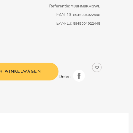
Referentie:
YBBHMBKMGWL
EAN-13:
8945004022448
EAN-13:
8945004022448
IN WINKELWAGEN
Delen