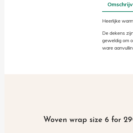
Omschrijv
Heerlijke war
De dekens zij
geweldig om on
ware aanvulling
Woven wrap size 6 for 2