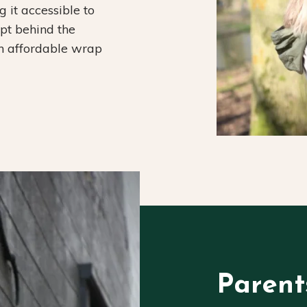
it accessible to
ept behind the
an affordable wrap
Parent