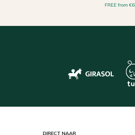
FREE from €
DIRECT NAAR