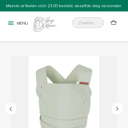
Meeste artikelen vóór 23:00 besteld, dezelfde dag verzonden.

